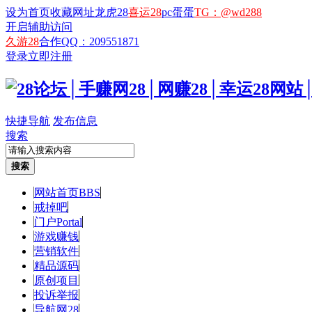
设为首页
收藏网址
龙虎28
喜运28
pc蛋蛋
TG：@wd288
开启辅助访问
久游28
合作QQ：209551871
登录
立即注册
快捷导航
发布信息
搜索
搜索
网站首页
BBS
戒掉吧
门户
Portal
游戏赚钱
营销软件
精品源码
原创项目
投诉举报
导航网28