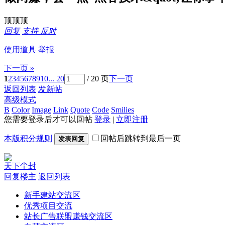
顶顶顶
回复
支持
反对
使用道具
举报
下一页 »
1
2
3
4
5
6
7
8
9
10
... 20
/ 20 页
下一页
返回列表
发新帖
高级模式
B
Color
Image
Link
Quote
Code
Smilies
您需要登录后才可以回帖
登录
|
立即注册
本版积分规则
回帖后跳转到最后一页
发表回复
天下尘封
回复楼主
返回列表
新手建站交流区
优秀项目交流
站长广告联盟赚钱交流区