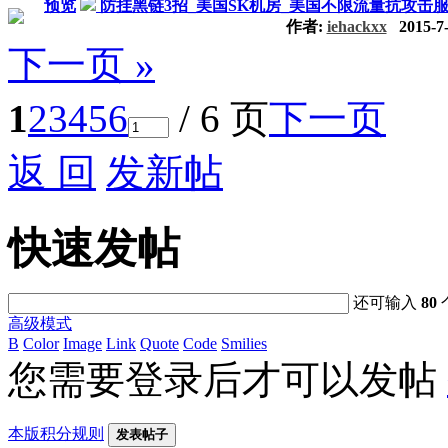
预览
防挂黑链3招_美国SK机房_美国不限流量抗攻击服
作者:
iehackxx
2015-7-
下一页 »
1
2
3
4
5
6
/ 6 页
下一页
返 回
发新帖
快速发帖
还可输入
80
高级模式
B
Color
Image
Link
Quote
Code
Smilies
您需要登录后才可以发帖
本版积分规则
发表帖子