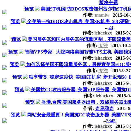
版块主题
预览
美国ST机房|防DDOS攻击加州富尔顿ST机
作者:
mamiw
2015-10-
预览
全美第一抗DDOS攻击机房_美国SK机房_50G硬防
...
2
3
作者:
iehackxx
2015-9-
预览
美国服务器和国内服务器的流量区别，不限流量美国服务器
作者:
专注
2015-10-4
预览
智能VPS专家_ 大煌网络美国智能VPS主机_美国稳
作者:
iehackxx
2015-9-
预览
如何选择美国不限流量服务器，最便宜美国FDC服务器，仅
作者:
专注
2015-9-27
预览
独享带宽_稳定速度快_美国KT机房_新开返现50_
作者:
iehackxx
2015-9-
预览
美国抗CC攻击服务器_美国VIP服务器_美国抗D
作者:
iehackxx
2015-9-
预览
香港,台湾,美国服务器出租，双线服务器出租
作者:
＠乌鸦＠
2015-9
预览
网站安全最重要！美国抗CC攻击服务器_美国VI
...
2
3
4
5
作者:
iehackxx
2015-8-