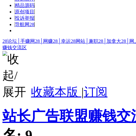
精品源码
原创项目
投诉举报
导航网28
28论坛│手赚网28│网赚28│幸运28网站│兼职28│加拿大28│网
赚钱交流区
收藏本版
|
订阅
站长广告联盟赚钱交
名:
9