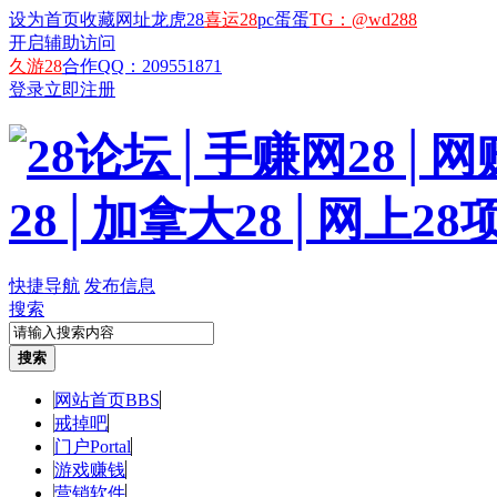
设为首页
收藏网址
龙虎28
喜运28
pc蛋蛋
TG：@wd288
开启辅助访问
久游28
合作QQ：209551871
登录
立即注册
快捷导航
发布信息
搜索
搜索
网站首页
BBS
戒掉吧
门户
Portal
游戏赚钱
营销软件