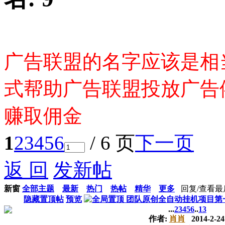
广告联盟的名字应该是相
式帮助广告联盟投放广告
赚取佣金
1
2
3
4
5
6
/ 6 页
下一页
返 回
发新帖
新窗
全部主题
最新
热门
热帖
精华
更多
回复/查看
最
隐藏置顶帖
预览
团队原创全自动挂机项目第一期
...
2
3
4
5
6
..
13
作者:
肖肖
2014-2-24