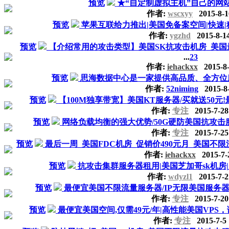
预览
★“自定制虚拟主机”自己的网站
作者:
wscxyy
2015-8-1
预览
苹果互联给力推出|美国免备案空间|快速|
作者:
ygzhd
2015-8-1
预览
【介绍常用的攻击类型】美国SK抗攻击机房_美国最大
...
2
3
作者:
iehackxx
2015-8-
预览
思海数据中心是一家提供高品质、全方位
作者:
52niming
2015-8
预览
【100M独享带宽】美国KT服务器/买就送50元!最
作者:
专注
2015-7-28
预览
网络负载均衡的强大优势/50G硬防美国抗攻击服务器
作者:
专注
2015-7-25
预览
最后一周_美国FDC机房_促销价490元月_美国不
作者:
iehackxx
2015-7-
预览
抗攻击集群服务器租用|美国芝加哥sk机房|
作者:
wdyzl1
2015-7-2
预览
最便宜美国不限流量服务器/IP无限美国服务器/仅需
作者:
专注
2015-7-20
预览
最便宜美国空间,仅需49元/年|高性能美国VPS，诚征
作者:
专注
2015-7-5