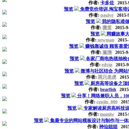
作者:
卡多佐
2015-9
预览
免费竞价培训,淘宝客培
作者:
paulye
2015-9
预览
我的隐私谁
作者:
微笑
2015-9
预览
网赚故事
作者:
newman
2015-
预览
赚钱靠诚信 顾客喜
作者:
潋滟
2015-9
预览
各家厂商电热毯抽检
作者:
edvin
2015-9
预览
微博与社区结合 为网
作者:
两只老虎
2015-
预览
厨房高等设备之顶
作者:
bearfish
2015-
预览
分享！网络兼职人员，10
作者:
cenjin_000
2015
预览
专家解读厨房高科技
作者:
mamiw
2015-
预览
集最专业的网站模板设计与制作与一体的网
作者:
神仙姐姐
2015