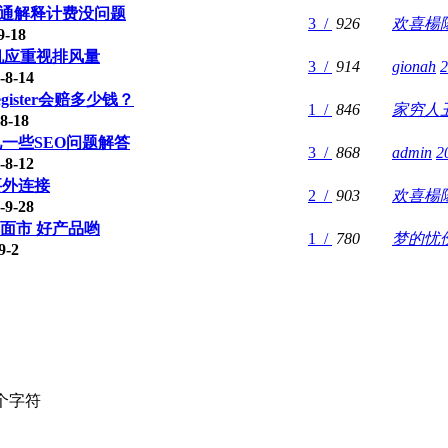
联通解释计费没问题
3 /
926
欢喜楊
-18
机应重视排风量
3 /
914
gionah
2
8-14
ister会赔多少钱？
1 /
846
家穷人
8-18
一些SEO问题解答
3 /
868
admin
2
8-12
要外连接
2 /
903
欢喜楊
9-28
面市 好产品哟
1 /
780
梦的忧
9-2
个字符