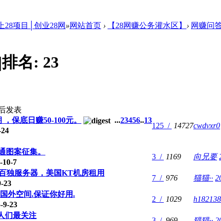
上28项目│创业28网
»
网站首页
›
【28网赚公务灌水区】
›
网赚问
|
排名:
23
后发表
保底日赚50-100元。
...
2
3
4
5
6
..
13
125 /
14727
cwdvxr0
-24
卡通图案征集。
3 /
1169
向兄要
10-7
供海外百独服务器，美国KT机房租用
7 /
976
猫猫··
2
-23
国外空间.保证你好用.
2 /
1029
h182138
9-23
人们最关注
3 /
969
猫猫··
2