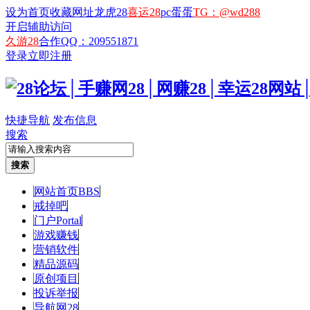
设为首页
收藏网址
龙虎28
喜运28
pc蛋蛋
TG：@wd288
开启辅助访问
久游28
合作QQ：209551871
登录
立即注册
快捷导航
发布信息
搜索
搜索
网站首页
BBS
戒掉吧
门户
Portal
游戏赚钱
营销软件
精品源码
原创项目
投诉举报
导航网28