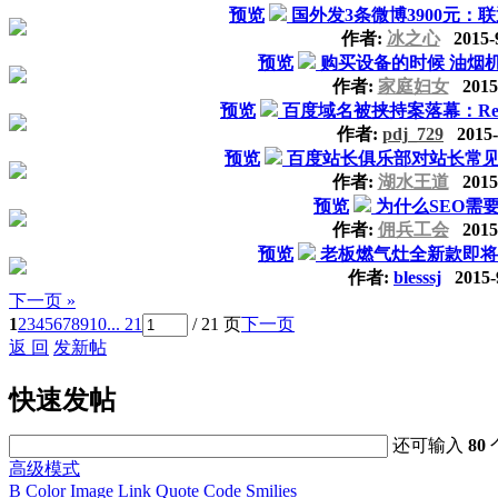
预览
国外发3条微博3900元：
作者:
冰之心
2015-9
预览
购买设备的时候 油烟
作者:
家庭妇女
2015-
预览
百度域名被挟持案落幕：Reg
作者:
pdj_729
2015-
预览
百度站长俱乐部对站长常见
作者:
湖水王道
2015-
预览
为什么SEO需
作者:
佣兵工会
2015-
预览
老板燃气灶全新款即将
作者:
blesssj
2015-
下一页 »
1
2
3
4
5
6
7
8
9
10
... 21
/ 21 页
下一页
返 回
发新帖
快速发帖
还可输入
80
高级模式
B
Color
Image
Link
Quote
Code
Smilies