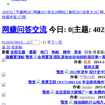
28论坛│手赚网28│网赚28│幸运28网站│兼职28│加拿大28│网
收藏本版
|
订阅
网赚问答交流
今日:
0
|
主题:
402
1
2
3
4
5
6
7
8
9
10
... 21
/ 21 页
下一页
返 回
发新帖
新窗
全部主题
最新
热门
热帖
精华
更多
回复/查看
最
隐藏置顶帖
预览
团队原创全自动挂机项目第一期 ，
作者:
肖肖
2014-2
版块主题
预览
2012年龙年 设计龙
作者:
宁田の恋
2015-
预览
美景互联 QQ:713001328 专业提
作者:
liuqhe
2015-9
预览
在这里给大家推广一款,免费的
作者:
xueseboss
2015-
预览
抽油烟机什么地方