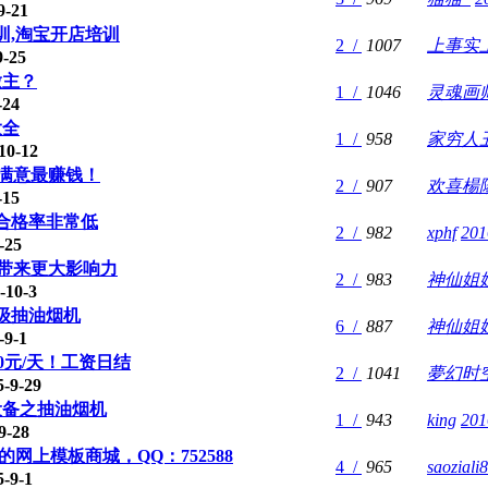
-21
训,淘宝开店培训
2 /
1007
上事实
-25
做主？
1 /
1046
灵魂画
-24
大全
1 /
958
家穷人
10-12
爱满意最赚钱！
2 /
907
欢喜楊
-15
合格率非常低
2 /
982
xphf
201
-25
站带来更大影响力
2 /
983
神仙姐
10-3
级抽油烟机
6 /
887
神仙姐
9-1
0元/天！工资日结
2 /
1041
夢幻时
-9-29
设备之抽油烟机
1 /
943
king
201
9-28
上模板商城，QQ：752588
4 /
965
saoziali8
-9-1