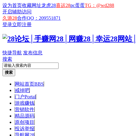
设为首页
收藏网址
龙虎28
喜运28
pc蛋蛋
TG：@wd288
开启辅助访问
久游28
合作QQ：209551871
登录
立即注册
快捷导航
发布信息
搜索
搜索
网站首页
BBS
戒掉吧
门户
Portal
游戏赚钱
营销软件
精品源码
原创项目
投诉举报
导航网28