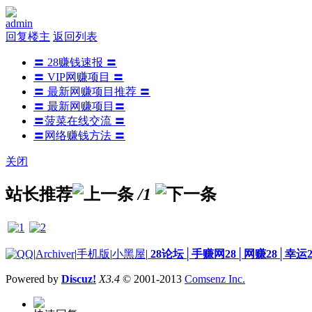
admin
回复楼主
返回列表
〓 28赚钱速报 〓
〓 VIP网赚项目 〓
〓 最新网赚项目推荐 〓
〓 最新网赚项目〓
〓菠菜在线交流 〓
〓网络赚钱方法 〓
关闭
站长推荐
/1
|
Archiver
|
手机版
|
小黑屋
|
28论坛│手赚网28│网赚28│幸运
Powered by
Discuz!
X3.4
© 2001-2013
Comsenz Inc.