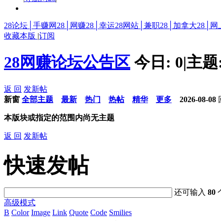
28论坛│手赚网28│网赚28│幸运28网站│兼职28│加拿大28│网
收藏本版
|
订阅
28网赚论坛公告区
今日:
0
|
主题
返 回
发新帖
新窗
全部主题
最新
热门
热帖
精华
更多
2026-08-08
本版块或指定的范围内尚无主题
返 回
发新帖
快速发帖
还可输入
80
高级模式
B
Color
Image
Link
Quote
Code
Smilies