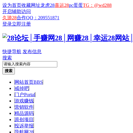
设为首页
收藏网址
龙虎28
喜运28
pc蛋蛋
TG：@wd288
开启辅助访问
久游28
合作QQ：209551871
登录
立即注册
快捷导航
发布信息
搜索
搜索
网站首页
BBS
戒掉吧
门户
Portal
游戏赚钱
营销软件
精品源码
原创项目
投诉举报
导航网28